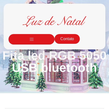
Contato
Fita led RGB 5050
USB bluetooth