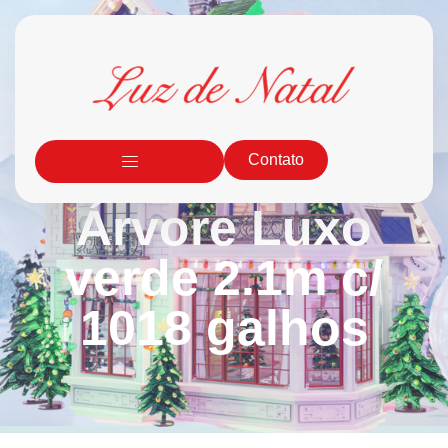
Contato
Árvore Luxo
verde 2.1m c/
1018 galhos