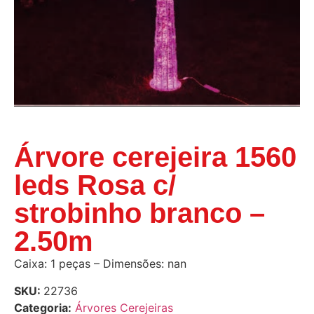
Árvore cerejeira 1560
leds Rosa c/
strobinho branco –
2.50m
Caixa: 1 peças – Dimensões: nan
SKU:
22736
Categoria:
Árvores Cerejeiras