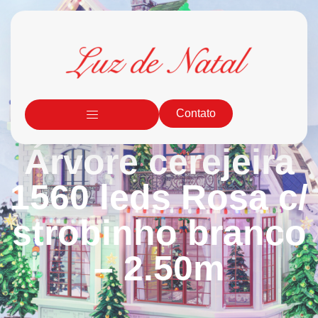
Contato
Árvore cerejeira
1560 leds Rosa c/
strobinho branco
– 2.50m