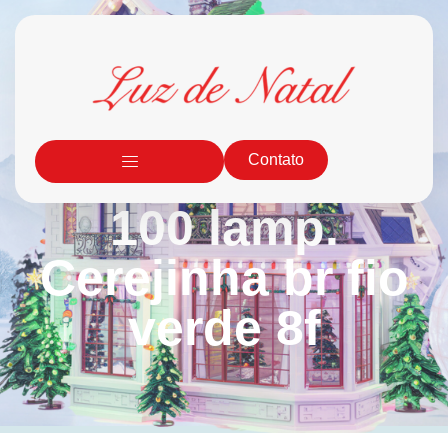
Contato
100 lamp.
Cerejinha br fio
verde 8f