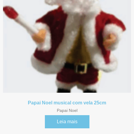
Referência BR2340
Referência BR1960 1
Referência BR2345
Referência BR1960
Referência BR1945 2
Referência BR2261
Papai Noel musical com vela 25cm
Papai Noel
Referência BR1960 2
Leia mais
Papais Noeis