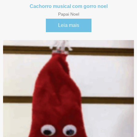
Cachorro musical com gorro noel
Papai Noel
Leia mais