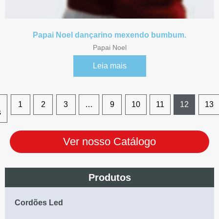
Papai Noel dançarino mexendo bumbum.
Papai Noel
Leia mais
1
2
3
…
9
10
11
12
13
s
Ver nosso Catálogo
Produtos
Cordões Led