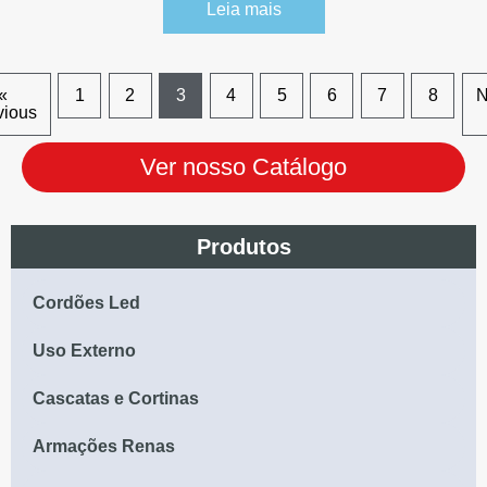
Leia mais
«
1
2
3
4
5
6
7
8
N
vious
Ver nosso Catálogo
Produtos
Cordões Led
Uso Externo
Cascatas e Cortinas
Armações Renas