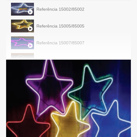
Referência 15002/85002
Referência 15005/85005
Referência 15007/85007
Referência 15008/85008
Referência 15009/85009
Referência 15019/85019
Referência 15048
Referência 15053