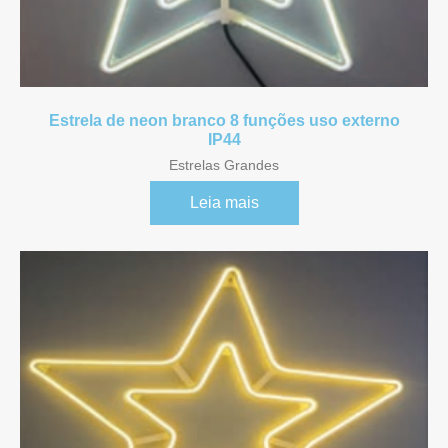
Referência 11579
Referência 21062
Estrela de neon branco 8 funções uso externo
Referência 18210/28210
IP44
Estrelas Grandes
Estrelas Armações
Leia mais
Estrelas Grandes
Fundo infinito
Fundo infinito 2