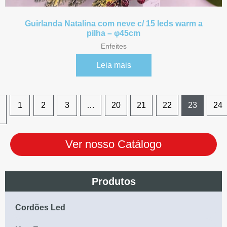
Guirlanda Natalina com neve c/ 15 leds warm a
pilha – φ45cm
Enfeites
Leia mais
1
2
3
…
20
21
22
23
24
Ver nosso Catálogo
Produtos
Cordões Led