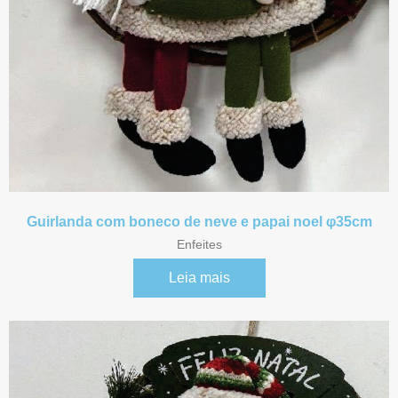
Guirlanda com boneco de neve e papai noel φ35cm
Enfeites
Leia mais