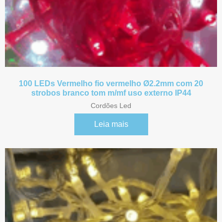
100 LEDs Vermelho fio vermelho Ø2.2mm com 20
strobos branco tom m/mf uso externo IP44
Cordões Led
Leia mais