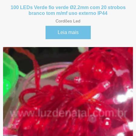
100 LEDs Verde fio verde Ø2.2mm com 20 strobos
branco tom m/mf uso externo IP44
Cordões Led
Leia mais