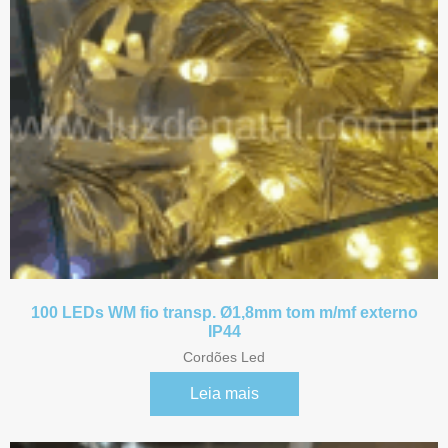
100 LEDs WM fio transp. Ø1,8mm tom m/mf externo
IP44
Cordões Led
Leia mais