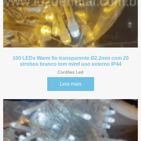
Referência 22017
Referência 22027
Referência 25130
100 LEDs Warm fio transparente Ø2.2mm com 20
strobos branco tom m/mf uso externo IP44
Referência 25130 1
Cordões Led
Leia mais
Referência 31010
Referência 31011
Referência 31024
Referência 31025