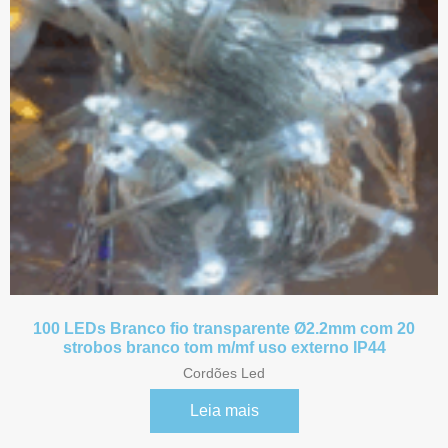
Referência 31100
Referência 31404
Referência 31501
Referência 89016
Pisca Fio de Fada
Pisca Strobinho
100 LEDs Branco fio transparente Ø2.2mm com 20
strobos branco tom m/mf uso externo IP44
Cordões Led
Leia mais