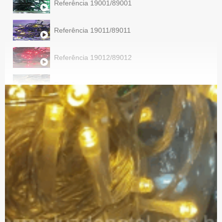
Referência 19001/89001
Referência 19011/89011
Referência 19012/89012
Referência 19013/89013
Referência 19014/89014
Referência 19015/89015
Referência 18249/88249
Referência 19210/89210
Referência 19211