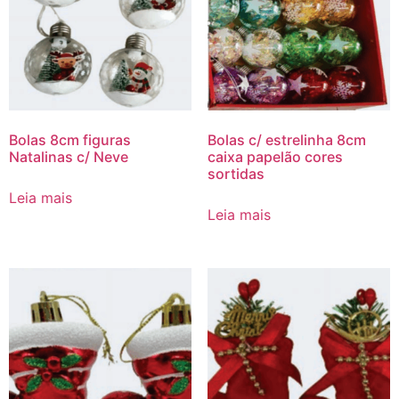
Bolas 8cm figuras
Bolas c/ estrelinha 8cm
Natalinas c/ Neve
caixa papelão cores
sortidas
Leia mais
Leia mais