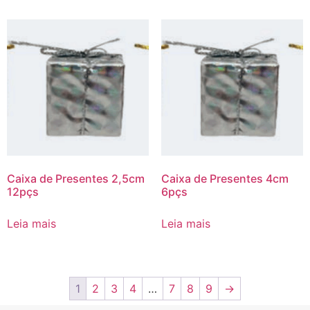
Caixa de Presentes 2,5cm
Caixa de Presentes 4cm
12pçs
6pçs
Leia mais
Leia mais
1
2
3
4
…
7
8
9
→